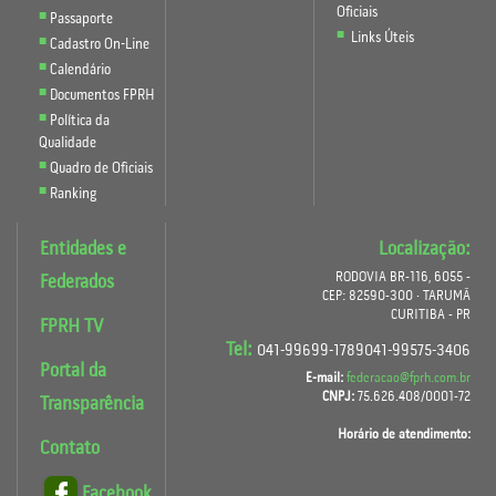
Oficiais
Passaporte
Links Úteis
Cadastro On-Line
Calendário
Documentos FPRH
Política da
Qualidade
Quadro de Oficiais
Ranking
Entidades e
Localização:
RODOVIA BR-116, 6055 -
Federados
CEP: 82590-300 · TARUMÃ
CURITIBA - PR
FPRH TV
Tel:
041-99699-1789041-99575-3406
Portal da
E-mail:
federacao@fprh.com.br
CNPJ:
75.626.408/0001-72
Transparência
Horário de atendimento:
Contato
Facebook