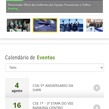
10/
Patrocinador Oficial dos Uniformes das Equipes Paranaenses e Troféus
Ranking...
1ª 
Calendário de
Eventos
4
CSN 5* ANIVERSARIO DA
SHPR
agosto
16
CSE 1* - 3ª ETAPA DO VIII
RANKING CENTRO