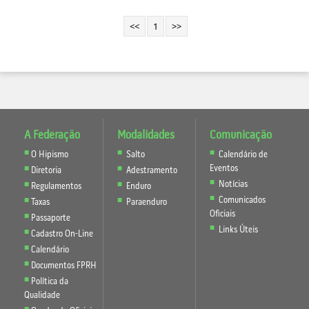
<<
1
>>
A Federação
Modalidades
Comunicação
O Hipismo
Salto
Calendário de
Eventos
Diretoria
Adestramento
Notícias
Regulamentos
Enduro
Comunicados
Taxas
Paraenduro
Oficiais
Passaporte
Links Úteis
Cadastro On-Line
Calendário
Documentos FPRH
Política da
Qualidade